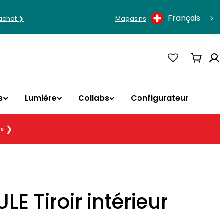
Langue
Français
'achat ❯
Magasins
Panie
s
Lumière
Collabs
Configurateur
 » ❯
E Tiroir intérieur