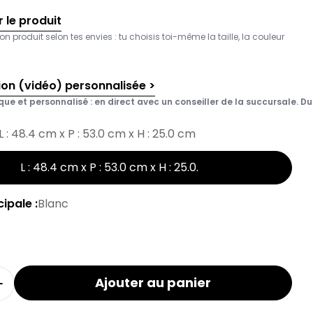
 le produit
on produit selon tes envies : tu choisis toi-même la taille, la couleur
ion (vidéo) personnalisée >
que et personnalisé : en direct avec un conseiller de la succursale. Du 
L : 48.4 cm x P : 53.0 cm x H : 25.0 cm
L : 48.4 cm x P : 53.0 cm x H : 25.0
.
ipale :
Blanc
Ajouter au panier
a quantité pour le tiroir intérieur MODUL
Augmenter la quantité pour le tiroir intérieur MO