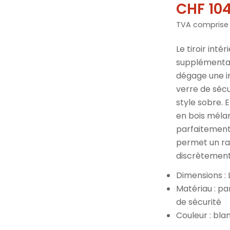
CHF 104
Prix
Prix
TVA comprise
de
norma
vente
Le tiroir int
supplémentai
dégage une im
verre de séc
style sobre. 
en bois mélan
parfaitement 
permet un ran
discrètement
Dimensions :
Matériau : p
de sécurité
Couleur : bla