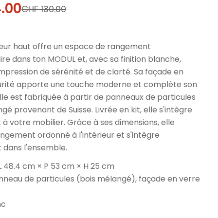
.00
CHF 130.00
l
érieur haut offre un espace de rangement
re dans ton MODUL et, avec sa finition blanche,
pression de sérénité et de clarté. Sa façade en
urité apporte une touche moderne et complète son
Elle est fabriquée à partir de panneaux de particules
gé provenant de Suisse. Livrée en kit, elle s'intègre
à votre mobilier. Grâce à ses dimensions, elle
gement ordonné à l'intérieur et s'intègre
 dans l'ensemble.
 L 48.4 cm × P 53 cm × H 25 cm
anneau de particules (bois mélangé), façade en verre
nc