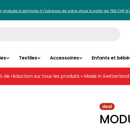
on gratuite à domicile à l'adresse de votre choix à partir de 799 CHF d
les
Textiles
Accessoires
Enfants et bébé
% de réduction sur tous les produits « Made in Switzerland
deal
MODUL