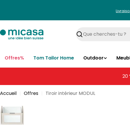
Aller
au
Livrais
contenu
Rechercher
Offres%
Tom Tailor Home
Outdoor
Meub
20 
Accueil
Offres
Tiroir intérieur MODUL