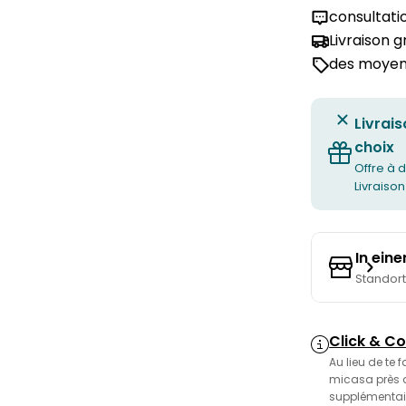
consultati
Livraison 
des moyens
Livrais
choix
Offre à d
Livraison
In ein
Standor
Click & Co
Au lieu de te 
micasa près de
supplémentair