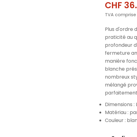
CHF 36
Prix
Prix
TVA comprise
de
norma
vente
Plus d'ordre 
praticité au q
profondeur d
fermeture amo
manière fonct
blanche prés
nombreux styl
mélangé prove
parfaitement 
Dimensions : 
Matériau : p
Couleur : bla