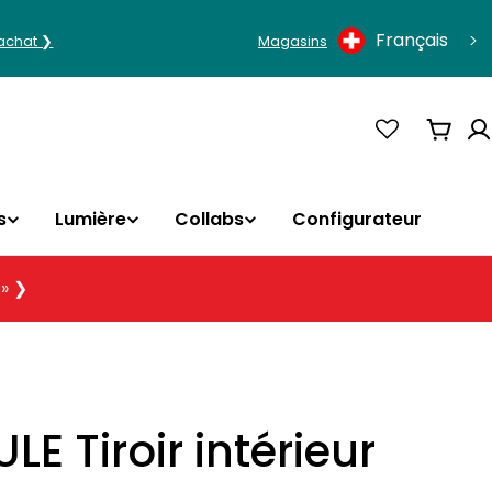
Langue
Français
'achat ❯
Magasins
Panie
s
Lumière
Collabs
Configurateur
 » ❯
E Tiroir intérieur