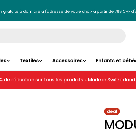
on gratuite à domicile à l'adresse de votre choix à partir de 799 CHF d
les
Textiles
Accessoires
Enfants et bébé
% de réduction sur tous les produits « Made in Switzerland
deal
MODUL