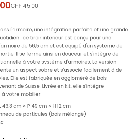
.00
CHF 45.00
l
dans l'armoire, une intégration parfaite et une grande
uotidien : ce tiroir intérieur est conçu pour une
'armoire de 56,5 cm et est équipé d'un système de
rtie. Il se ferme ainsi en douceur et s'intègre de
ionnelle à votre système d'armoires. La version
ente un aspect sobre et s'associe facilement à de
es. Elle est fabriquée en aggloméré de bois
nant de Suisse. Livrée en kit, elle s'intègre
à votre mobilier.
L 43.3 cm × P 49 cm × H 12 cm
anneau de particules (bois mélangé)
nc