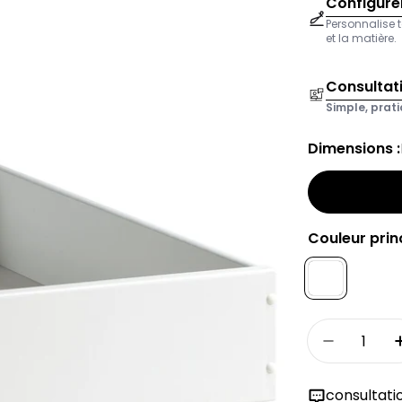
Configurer
Personnalise t
et la matière.
Consultat
Simple, prati
Dimensions :
Couleur princ
Quantité
Réduire l
consultati