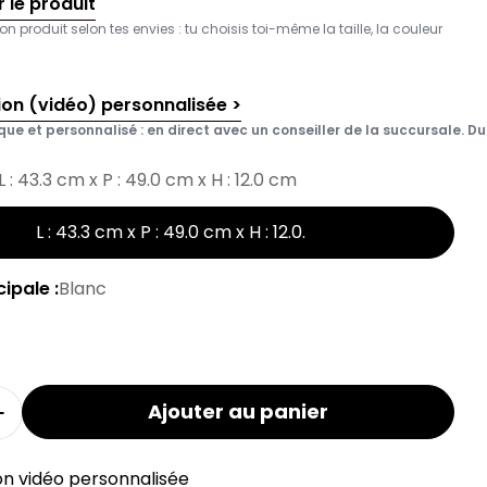
 le produit
on produit selon tes envies : tu choisis toi-même la taille, la couleur
ion (vidéo) personnalisée >
que et personnalisé : en direct avec un conseiller de la succursale. Du 
L : 43.3 cm x P : 49.0 cm x H : 12.0 cm
L : 43.3 cm x P : 49.0 cm x H : 12.0
.
ipale :
Blanc
Ajouter au panier
a quantité pour le tiroir intérieur MODUL
Augmenter la quantité pour le tiroir intérieur MO
on vidéo personnalisée