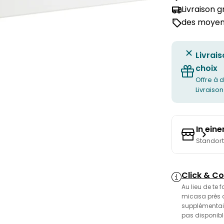
Livraison 
des moyens
Livrais
choix
Offre à d
Livraison
In ein
Standor
Click & Co
Au lieu de te 
micasa près de
supplémentair
pas disponibl