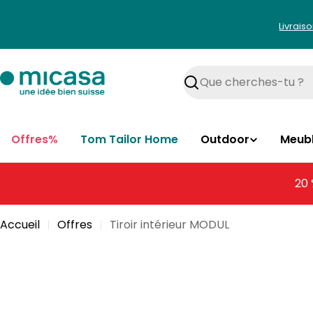
Aller
au
Livrais
contenu
Rechercher
Offres%
Tom Tailor Home
Outdoor
Meub
20 
Accueil
Offres
Tiroir intérieur MODUL