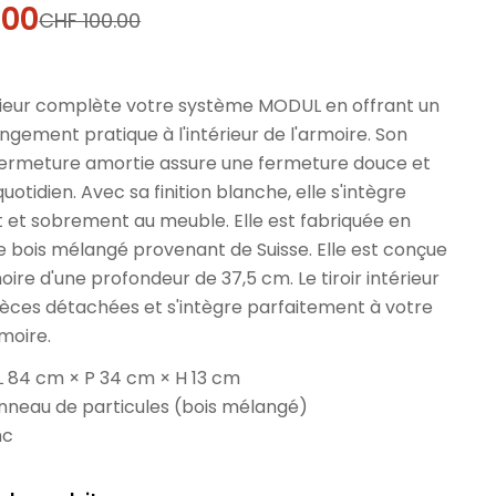
.00
CHF 100.00
l
térieur complète votre système MODUL en offrant un
gement pratique à l'intérieur de l'armoire. Son
ermeture amortie assure une fermeture douce et
uotidien. Avec sa finition blanche, elle s'intègre
 et sobrement au meuble. Elle est fabriquée en
 bois mélangé provenant de Suisse. Elle est conçue
ire d'une profondeur de 37,5 cm. Le tiroir intérieur
pièces détachées et s'intègre parfaitement à votre
moire.
L 84 cm × P 34 cm × H 13 cm
anneau de particules (bois mélangé)
nc