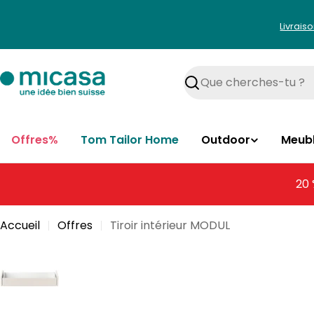
Aller
au
Livrais
contenu
Rechercher
Offres%
Tom Tailor Home
Outdoor
Meub
20 
Accueil
Offres
Tiroir intérieur MODUL