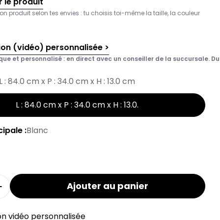
 le produit
on produit selon tes envies : tu choisis toi-même la taille, la couleur
ion (vidéo) personnalisée >
que et personnalisé : en direct avec un conseiller de la succursale. Du 
L : 84.0 cm x P : 34.0 cm x H : 13.0 cm
L : 84.0 cm x P : 34.0 cm x H : 13.0
.
ipale :
Blanc
Ajouter au panier
a quantité pour le tiroir intérieur MODUL
Augmenter la quantité pour le tiroir intérieur MO
on vidéo personnalisée