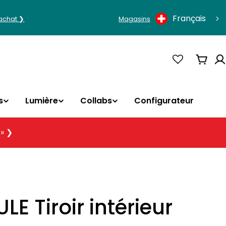
Langue
Français
'achat ❯
Magasins
Panie
s
Lumière
Collabs
Configurateur
 » ❯
E Tiroir intérieur