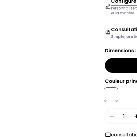
Configurer
Personnalise t
et la matière.
Consultat
Simple, prati
Dimensions :
Couleur princ
Quantité
Réduire l
consultati