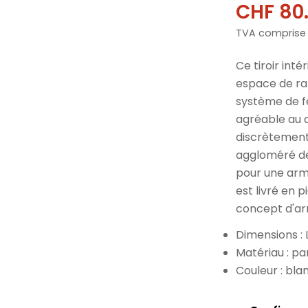
CHF 80
Prix
Prix
TVA comprise
de
norma
vente
Ce tiroir in
espace de ran
système de f
agréable au q
discrètement
aggloméré de
pour une armo
est livré en 
concept d'ar
Dimensions : 
Matériau : p
Couleur : bla