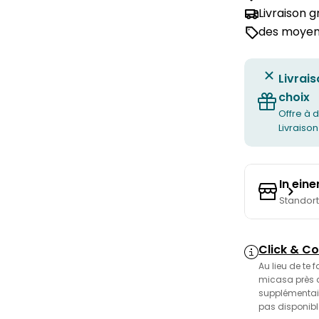
Livraison 
des moyens
Livrais
choix
Offre à d
Livraison
In ein
Standor
Click & Co
Au lieu de te 
micasa près de
supplémentair
pas disponibl