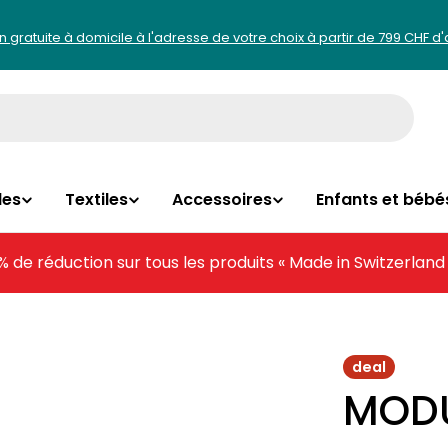
on gratuite à domicile à l'adresse de votre choix à partir de 799 CHF d
les
Textiles
Accessoires
Enfants et bébé
% de réduction sur tous les produits « Made in Switzerland
deal
MODUL