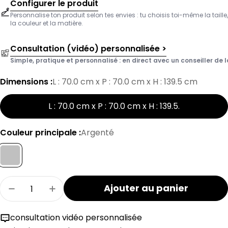
Configurer le produit
Personnalise ton produit selon tes envies : tu choisis toi-même la taille,
la couleur et la matière.
Consultation (vidéo) personnalisée >
Simple, pratique et personnalisé : en direct avec un conseiller de l
Dimensions :
L : 70.0 cm x P : 70.0 cm x H : 139.5 cm
L : 70.0 cm x P : 70.0 cm x H : 139.5
.
Couleur principale :
Argenté
Quantité
Ajouter au panier
Réduire la quantité pour la tringle d'angle M
Augmenter la quantité pour la tringl
consultation vidéo personnalisée