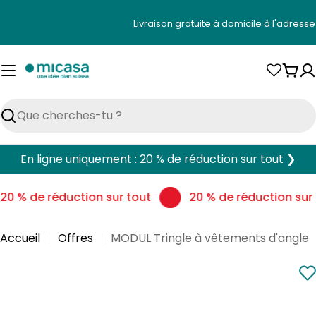
Aller
Livraison gratuite à domicile à l'adress
au
contenu
Pani
Rechercher
En ligne uniquement : 20 % de réduction sur tout ❯
20 % de réduction sur tout
20 % de réduction sur 
Accueil
Offres
MODUL Tringle à vêtements d'angle