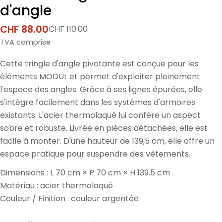
d'angle
CHF 88.00
CHF 110.00
Prix
Prix
de
normal
TVA comprise
vente
Cette tringle d'angle pivotante est conçue pour les
éléments MODUL et permet d'exploiter pleinement
l'espace des angles. Grâce à ses lignes épurées, elle
s'intègre facilement dans les systèmes d'armoires
existants. L'acier thermolaqué lui confère un aspect
sobre et robuste. Livrée en pièces détachées, elle est
facile à monter. D'une hauteur de 139,5 cm, elle offre un
espace pratique pour suspendre des vêtements.
Dimensions : L 70 cm × P 70 cm × H 139.5 cm
Matériau : acier thermolaqué
Couleur / Finition : couleur argentée