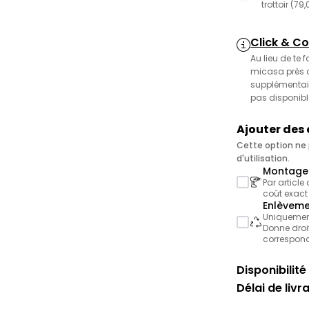
trottoir (79
Click & Co
Au lieu de te 
micasa près de
supplémentair
pas disponibl
Ajouter des
Cette option ne p
d'utilisation.
Montage 
Par article
coût exact
Enlèveme
Uniquement 
Donne droit
correspond
Disponibilité 
Délai de livr