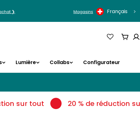
Langue
Français
'achat ❯
Magasins
Panie
s
Lumière
Collabs
Configurateur
ion sur tout
20 % de réduction sur