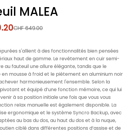
euil MALEA
9.20
CHF 649.00
l
s épurées s'allient à des fonctionnalités bien pensées
ériaux haut de gamme. Le revêtement en cuir semi-
re au fauteuil une allure élégante, tandis que le
en mousse à froid et le piètement en aluminium noir
achever harmonieusement l'ensemble. Selon la
t pivotant et équipé d’une fonction mémoire, ce qui lui
enir à sa position initiale une fois que vous vous
nction relax manuelle est également disponible. La
ssise ergonomique et le système Syncro Backup, avec
ptées au bas du dos, au haut du dos et à la nuque,
outien ciblé dans différentes positions d’assise et de