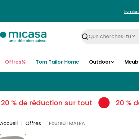
Aller
au
Livrais
contenu
Rechercher
Offres%
Tom Tailor Home
Outdoor
Meub
0 % de réduction sur tout
20 % de 
Accueil
Offres
Fauteuil MALEA