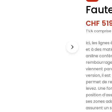
Faut
CHF 51
Prix
Prix
TVA comprise
de
norma
vente
Ici, les ligne
et à des mat
aniline confè
rembourrage 
viennent par
version, il es
permet de rev
levez. Une fo
position d’a
ses zones ada
assurent un s