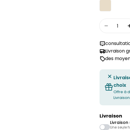
Quantité
Réduire l
consultati
Livraison 
des moyens
Livrais
choix
Offre à d
Livraison
Livraison
Livraison 
Une seule f