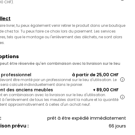
,00 CHF).
llect
faire livrer, tu peux également venir retirer le produit dans une boutique
 chez toi. Tu peux faire ce choix lors du paiement. Les services
es, tels que le montage ou l'enlèvement des déchets, ne sont alors
es.
 options
eut être réservée qu'en combinaison avec la livraison sur le lieu
professionnel
à partir de 25,00 CHF
 devant être monté par un professionnel sur le lieu d'utilisation. Le
 sera calculé individuellement dans le panier.
nt des anciens meubles
+ 89,00 CHF
en combinaison avec la livraison sur le lieu d'utilisation.
 à l'enlèvement de tous les meubles dont la nature et la quantité
ent approximativement à celles d'un achat neuf.
:
prêt à être expédié immédiatement
aison prévu :
66 jours