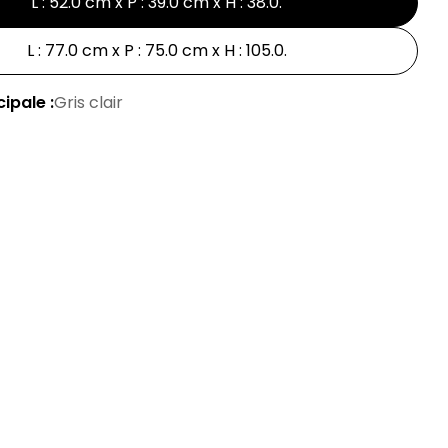
L : 52.0 cm x P : 39.0 cm x H : 38.0
.
L : 77.0 cm x P : 75.0 cm x H : 105.0
.
ipale :
Gris clair