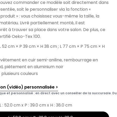
pouvez commander ce modèle soit directement dans
sentée, soit le personnaliser via la fonction «
produit » : vous choisissez vous-même la taille, la
 matériau. Livré partiellement monté, il est
êt à trouver sa place dans votre salon. De plus, ce
ertifié Oeko-Tex 100.
L 52 cm × P 39 cm × H 38 cm ; L 77 cm × P 75 cm × H
revêtement en cuir semi-aniline, rembourrage en
id, piètement en aluminium noir
 plusieurs couleurs
ion (vidéo) personnalisée >
que et personnalisé : en direct avec un conseiller de la succursale. Du 
L : 52.0 cm x P : 39.0 cm x H : 38.0 cm