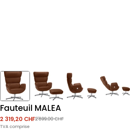
Fauteuil MALEA
2 319,20 CHF
2'899.00 CHF
Prix
Prix
de
normal
TVA comprise