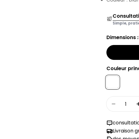
Consultat
Simple, prati
Dimensions :
Couleur princ
Quantité
Réduire 
consultati
Livraison 
des moyens