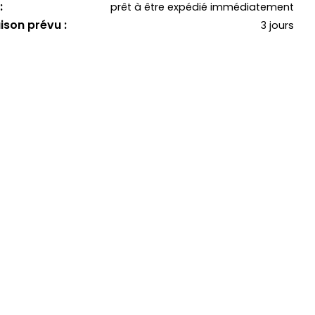
:
prêt à être expédié immédiatement
aison prévu :
3 jours