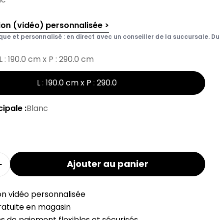
ion (vidéo) personnalisée >
que et personnalisé : en direct avec un conseiller de la succursale. Du 
L : 190.0 cm x P : 290.0 cm
L : 190.0 cm x P : 290.0
ipale :
Blanc
Ajouter au panier
la quantité de tapis antidérapant M-FIX
Augmenter la quantité de tapis antidérapant M
on vidéo personnalisée
gratuite en magasin
 de paiement flexibles et sécurisés