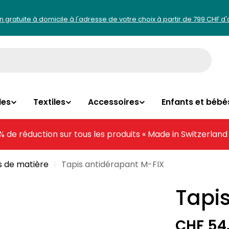
on gratuite à domicile à l'adresse de votre choix à partir de 799 CHF d
les
Textiles
Accessoires
Enfants et bébé
% de réduction sur tous les produits « Made in Switzerland
es de matière
Tapis antidérapant M-FIX
Tapi
Prix
CHF 54