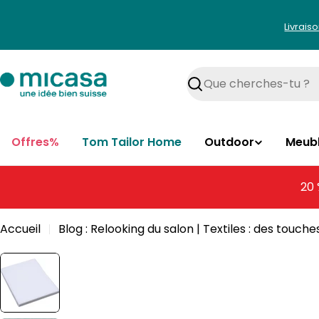
Aller
au
Livrais
contenu
Rechercher
Offres%
Tom Tailor Home
Outdoor
Meub
20 
Accueil
Blog : Relooking du salon | Textiles : des touch