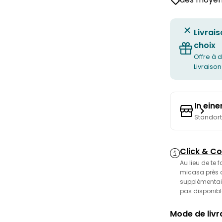
Livrais
choix
Offre à d
Livraison
In ein
Standor
Click & Co
Au lieu de te 
micasa près de
supplémentair
pas disponibl
Mode de livra