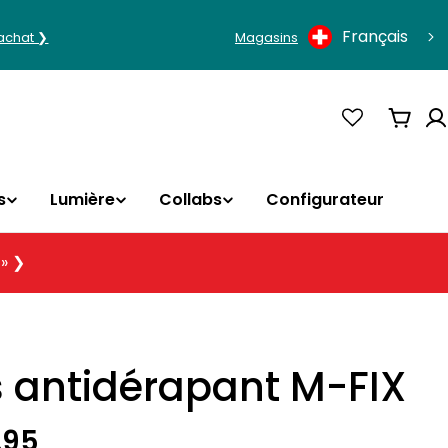
Langue
Français
'achat ❯
Magasins
Panie
s
Lumière
Collabs
Configurateur
 » ❯
s antidérapant M-FIX
.95