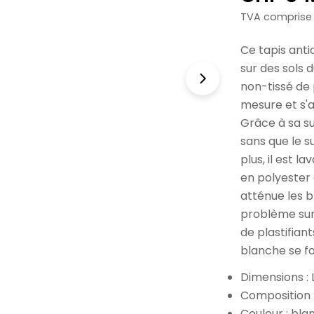
norma
TVA comprise
Ce tapis anti
sur des sols d
non-tissé de
mesure et s'a
Grâce à sa su
sans que le su
plus, il est l
en polyester
atténue les b
problème sur 
de plastifian
blanche se f
Dimensions : 
Composition :
Couleur : bla