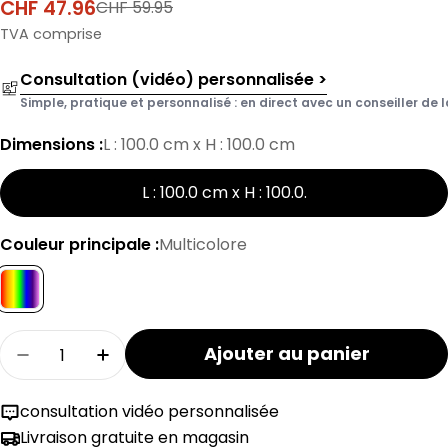
CHF 47.96
CHF 59.95
Prix
Prix
de
normal
TVA comprise
vente
Consultation (vidéo) personnalisée >
Simple, pratique et personnalisé : en direct avec un conseiller de l
Dimensions :
L : 100.0 cm x H : 100.0 cm
L : 100.0 cm x H : 100.0
.
Couleur principale :
Multicolore
Quantité
Ajouter au panier
Réduire la quantité pour le tapis d'éveil LISAN
Augmenter la quantité de tapis d'éve
consultation vidéo personnalisée
Livraison gratuite en magasin