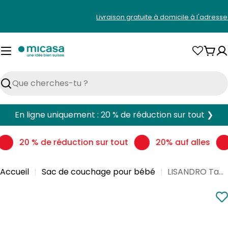
Aller
Livraison gratuite à domicile à l'adress
au
contenu
Pani
Rechercher
En ligne uniquement : 20 % de réduction sur tout ❯
20 % de réduction sur tout
20% auf alles
Accueil
Sac de couchage pour bébé
LISANDRO Tapis d'éveil