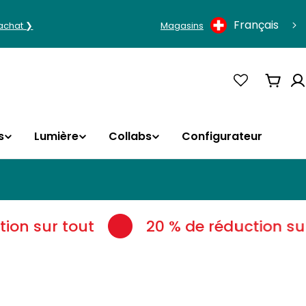
Langue
Français
'achat ❯
Magasins
Panie
s
Lumière
Collabs
Configurateur
on sur tout
20 % de réduction sur 