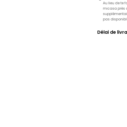
Au lieu de te 
micasa près de
supplémentair
pas disponibl
Délai de livr