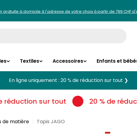
on gratuite à domicile à l'adresse de votre choix à partir de 799 CHF d
les
Textiles
Accessoires
Enfants et bébé
En ligne uniquement : 20 % de réduction sur tout ❯
réduction sur tout
20 % de réducti
es de matière
Tapis JAGO