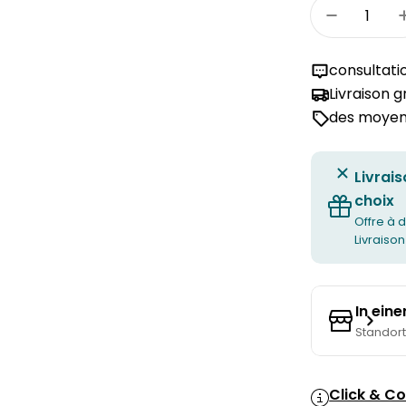
Quantité
Réduire 
consultati
Livraison 
des moyens
Livrais
choix
Offre à d
Livraison
In ein
Standor
Click & Co