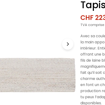
Tapi
CHF 22
Prix
Prix
TVA comprise
de
norma
vente
Avec sa coule
la main appo
intérieur. Ent
offrant une b
fils de laine
magnifiquemen
fait qu’il so
charme authen
en font un cho
production re
tu peux l’ada
disponibles.