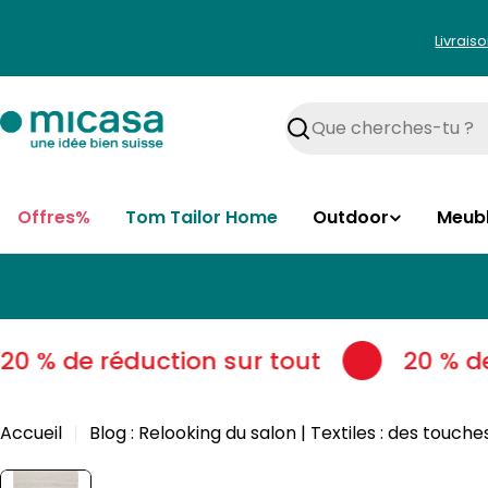
Aller
au
Livrais
contenu
Rechercher
Offres%
Tom Tailor Home
Outdoor
Meub
0 % de réduction sur tout
20 % de 
Accueil
Blog : Relooking du salon | Textiles : des touch