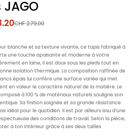
s JAGO
3.20
CHF 279.00
l
ur blanche et sa texture vivante, ce tapis fabriqué à
rte une touche apaisante et moderne à votre
ièrement en laine, il est doux sous les pieds tout en
onne isolation thermique. La composition raffinée de
 blancs épais lui confère une surface variée qui met
t en valeur le caractère naturel de la matière. Le
it composé à 100 % de matériaux naturels souligne son
tique. Sa finition soignée et sa grande résistance
ix idéal pour le quotidien. Il est par ailleurs issu d’une
spectueuse des conditions de travail. Selon la pièce,
pter à ton intérieur grâce à ses deux tailles