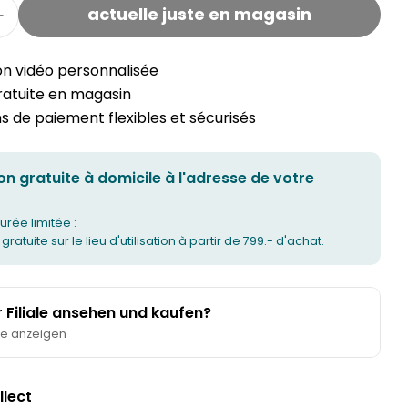
actuelle juste en magasin
la quantité pour le tapis JAGO
Augmenter la quantité pour le tapis JAGO
on vidéo personnalisée
gratuite en magasin
 de paiement flexibles et sécurisés
on gratuite à domicile à l'adresse de votre
urée limitée :
 gratuite sur le lieu d'utilisation à partir de 799.- d'achat.
er Filiale ansehen und kaufen?
te anzeigen
llect