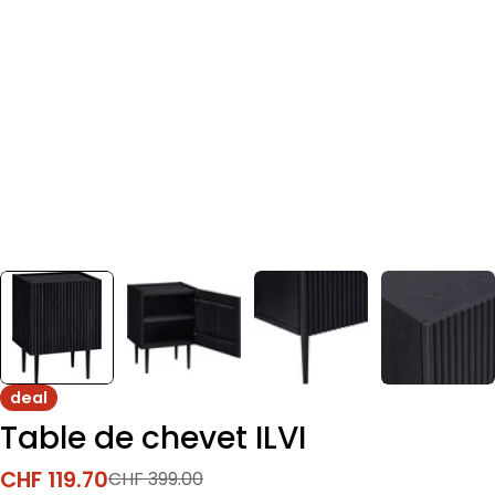
deal
Table de chevet ILVI
CHF 119.70
CHF 399.00
Prix
Prix