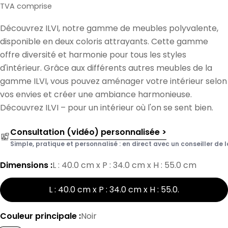
de
normal
TVA comprise
vente
Découvrez ILVI, notre gamme de meubles polyvalente,
disponible en deux coloris attrayants. Cette gamme
offre diversité et harmonie pour tous les styles
d'intérieur. Grâce aux différents autres meubles de la
gamme ILVI, vous pouvez aménager votre intérieur selon
vos envies et créer une ambiance harmonieuse.
Découvrez ILVI – pour un intérieur où l'on se sent bien.
Consultation (vidéo) personnalisée >
Simple, pratique et personnalisé : en direct avec un conseiller de l
Dimensions :
L : 40.0 cm x P : 34.0 cm x H : 55.0 cm
L : 40.0 cm x P : 34.0 cm x H : 55.0
.
Couleur principale :
Noir