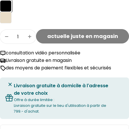
Quantité
actuelle juste en magasin
Réduire la quantité pour la table de chevet ILV
Augmenter la quantité pour la table d
consultation vidéo personnalisée
Livraison gratuite en magasin
des moyens de paiement flexibles et sécurisés
Livraison gratuite à domicile à l'adresse
de votre choix
Offre à durée limitée :
Livraison gratuite sur le lieu d'utilisation à partir de
799.- d'achat.