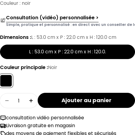
Couleur : noir
Consultation (vidéo) personnalisée >
Simple, pratique et personnalisé : en direct avec un conseiller de l
Dimensions :
L : 53.0 cm x P : 22.0 cm x H : 120.0 cm
L : 53.0 cm x P : 22.0 cm x H : 120.0
.
Couleur principale :
Noir
Quantité
Ajouter au panier
Réduire la quantité pour le lampadaire IGOR
Augmenter la quantité pour le lampa
consultation vidéo personnalisée
Livraison gratuite en magasin
des moyens de paiement flexibles et sécurisés