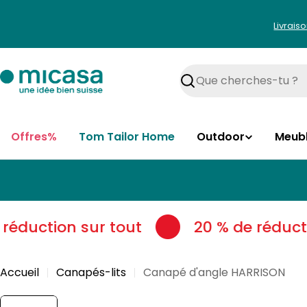
Aller
au
Livrais
contenu
Rechercher
Offres%
Tom Tailor Home
Outdoor
Meub
réduction sur tout
20 % de réducti
Accueil
Canapés-lits
Canapé d'angle HARRISON