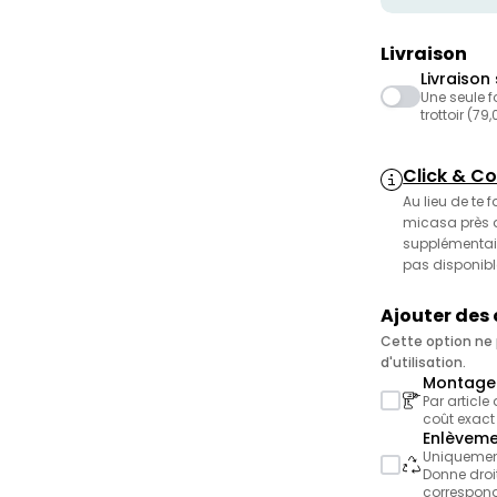
Livraison
Livraison 
Une seule f
trottoir (79
Click & Co
Au lieu de te 
micasa près de
supplémentair
pas disponibl
Ajouter des
Cette option ne p
d'utilisation.
Montage 
Par article
coût exact
Enlèveme
Uniquement 
Donne droit
correspond