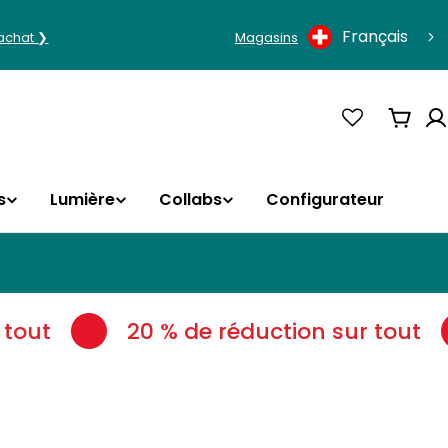
Langue
Français
'achat ❯
Magasins
Panie
s
Lumière
Collabs
Configurateur
tout
20 % de réduction sur tout