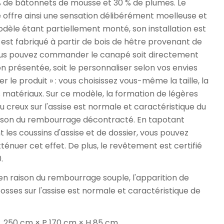
% de bâtonnets de mousse et 30 % de plumes. Le
offre ainsi une sensation délibérément moelleuse et
dèle étant partiellement monté, son installation est
Il est fabriqué à partir de bois de hêtre provenant de
ous pouvez commander le canapé soit directement
on présentée, soit le personnaliser selon vos envies
er le produit » : vous choisissez vous-même la taille, la
s matériaux. Sur ce modèle, la formation de légères
u creux sur l'assise est normale et caractéristique du
aison du rembourrage décontracté. En tapotant
 les coussins d'assise et de dossier, vous pouvez
ténuer cet effet. De plus, le revêtement est certifié
.
en raison du rembourrage souple, l'apparition de
osses sur l'assise est normale et caractéristique de
 L 250 cm × P 170 cm × H 85 cm