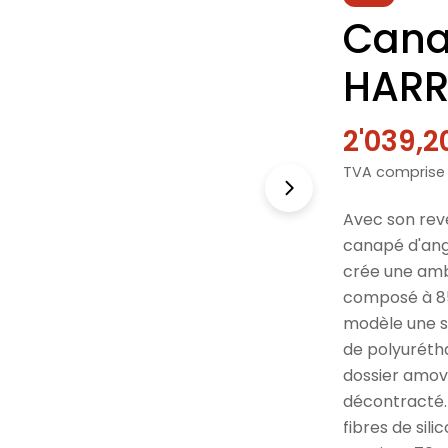
Cana
HARR
2'039,2
Prix
Prix
TVA comprise
de
norma
vente
Avec son rev
canapé d'ang
crée une amb
composé à 85 
modèle une s
de polyurétha
dossier amovi
décontracté. 
fibres de sil