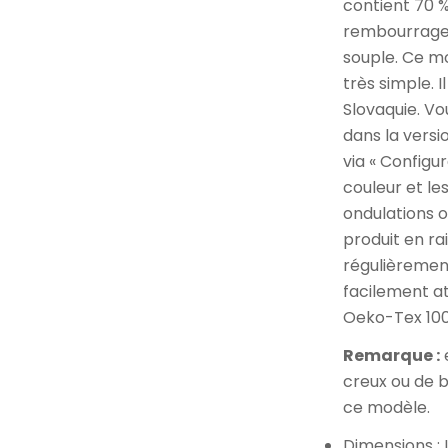
contient 70 
rembourrage 
souple. Ce mo
très simple. 
Slovaquie. V
dans la versi
via « Configur
couleur et le
ondulations o
produit en r
régulièrement
facilement at
Oeko-Tex 100
Remarque :
creux ou de b
ce modèle.
Dimensions :