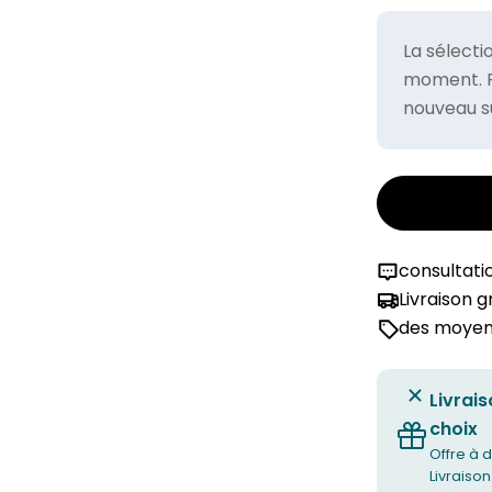
La sélecti
moment. Po
nouveau su
consultati
Livraison 
des moyens
Livrais
choix
Offre à d
Livraison