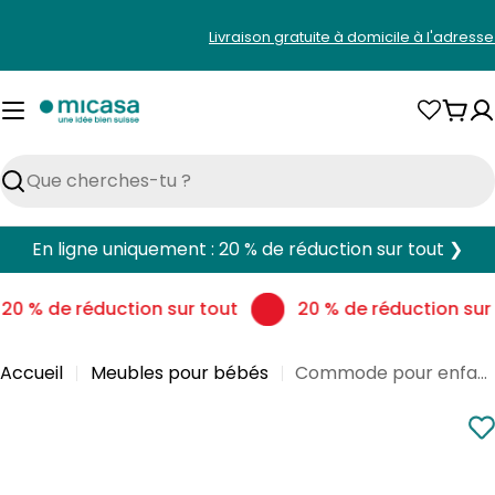
Aller
Livraison gratuite à domicile à l'adress
au
contenu
Pani
Rechercher
En ligne uniquement : 20 % de réduction sur tout ❯
20 % de réduction sur tout
20 % de réduction sur 
Accueil
Meubles pour bébés
Commode pour enfants Flexa SAGA