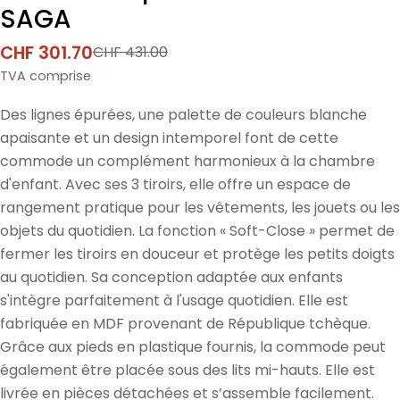
SAGA
CHF 301.70
CHF 431.00
Prix
Prix
de
normal
TVA comprise
vente
Des lignes épurées, une palette de couleurs blanche
apaisante et un design intemporel font de cette
commode un complément harmonieux à la chambre
d'enfant. Avec ses 3 tiroirs, elle offre un espace de
rangement pratique pour les vêtements, les jouets ou les
objets du quotidien. La fonction « Soft-Close » permet de
fermer les tiroirs en douceur et protège les petits doigts
au quotidien. Sa conception adaptée aux enfants
s'intègre parfaitement à l'usage quotidien. Elle est
fabriquée en MDF provenant de République tchèque.
Grâce aux pieds en plastique fournis, la commode peut
également être placée sous des lits mi-hauts. Elle est
livrée en pièces détachées et s’assemble facilement.