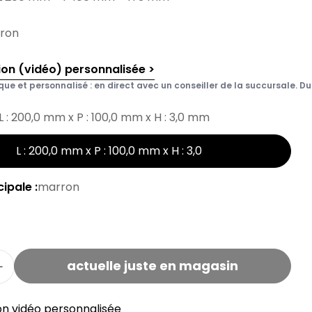
rron
ion (vidéo) personnalisée >
que et personnalisé : en direct avec un conseiller de la succursale. Du 
L : 200,0 mm x P : 100,0 mm x H : 3,0 mm
L : 200,0 mm x P : 100,0 mm x H : 3,0
ipale :
marron
actuelle juste en magasin
pour les découpes de feutre Fix-O-Moll 3 mm / 20
Quantité pour les découpes de feutre Fix-O-Moll
on vidéo personnalisée