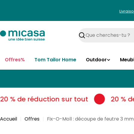
Aller
au
Livrais
contenu
Rechercher
Offres%
Tom Tailor Home
Outdoor
Meub
0 % de réduction sur tout
20 % de 
Accueil
Offres
Fix-O-Moll : découpe de feutre 3 mm 