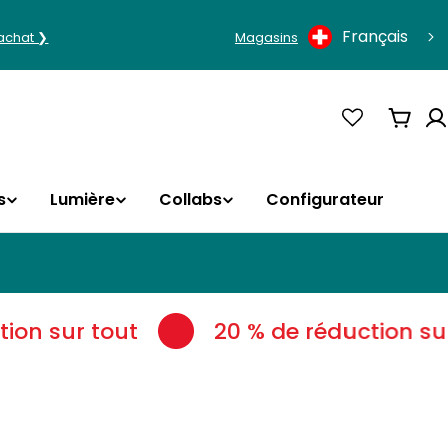
Langue
Français
'achat ❯
Magasins
Panie
s
Lumière
Collabs
Configurateur
on sur tout
20 % de réduction sur 