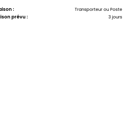
ison :
Transporteur ou Poste
aison prévu :
3 jours