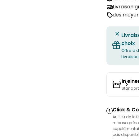
Livraison 
des moyens
Livrais
choix
Offre à d
Livraison
In ein
Standor
Click & Co
Au lieu de te 
micasa près de
supplémentair
pas disponibl