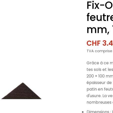
Fix-O
feutr
mm, 1
CHF 3.
Prix
Prix
TVA comprise
de
norma
vente
Grâce à ce m
tes sols et l
200 × 100 mm
épaisseur de
patin en feut
d'usure. La v
nombreuses ap
Dimensions :