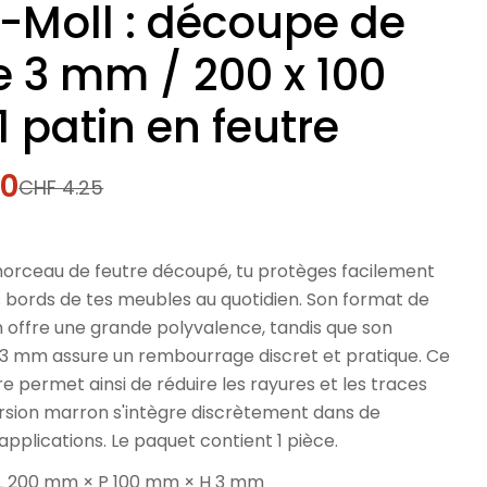
-Moll : découpe de
e 3 mm / 200 x 100
 patin en feutre
40
CHF 4.25
l
orceau de feutre découpé, tu protèges facilement
es bords de tes meubles au quotidien. Son format de
 offre une grande polyvalence, tandis que son
 3 mm assure un rembourrage discret et pratique. Ce
re permet ainsi de réduire les rayures et les traces
ersion marron s'intègre discrètement dans de
plications. Le paquet contient 1 pièce.
 L 200 mm × P 100 mm × H 3 mm