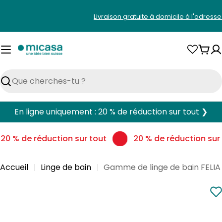
Aller
Livraison gratuite à domicile à l'adress
au
contenu
Pani
Rechercher
En ligne uniquement : 20 % de réduction sur tout ❯
20 % de réduction sur tout
20 % de réduction sur 
Accueil
Linge de bain
Gamme de linge de bain FELIA