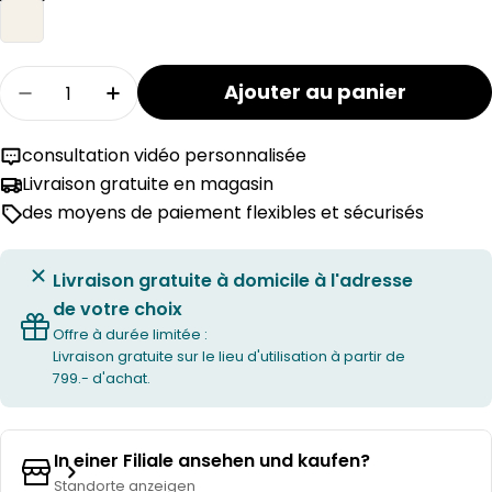
Quantité
Ajouter au panier
Réduire la quantité pour la gamme de linge de
Augmenter la quantité pour la gamme
consultation vidéo personnalisée
Livraison gratuite en magasin
des moyens de paiement flexibles et sécurisés
Livraison gratuite à domicile à l'adresse
de votre choix
Offre à durée limitée :
Livraison gratuite sur le lieu d'utilisation à partir de
799.- d'achat.
In einer Filiale ansehen und kaufen?
Standorte anzeigen