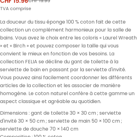
CHF 15.96
CHF 19.95
Prix
Prix
de
normal
TVA comprise
vente
La douceur du tissu éponge 100 % coton fait de cette
collection un complément harmonieux pour la salle de
bains. Vous avez le choix entre les coloris « Laurel Wreath
» et « Birch » et pouvez composer la taille qui vous
convient le mieux en fonction de vos besoins. La
collection FELIA se décline du gant de toilette à la
serviette de bain en passant par la serviette d'invité.
Vous pouvez ainsi facilement coordonner les différents
articles de la collection et les associer de manière
homogène. Le coton naturel confère à cette gamme un
aspect classique et agréable au quotidien.
Dimensions : gant de toilette 30 × 30 cm ; serviette
d'invité 30 × 50 cm ; serviette de main 50 × 100 cm ;
serviette de douche 70 × 140 cm
Composition : 100 % coton