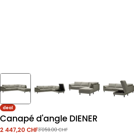
deal
Canapé d'angle DIENER
2 447,20 CHF
3'059.00 CHF
Prix
Prix