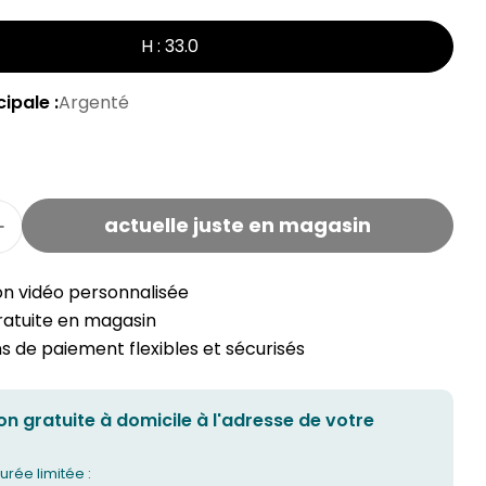
H : 33.0
ipale :
Argenté
actuelle juste en magasin
la quantité pour les poubelles CONIC
Augmenter la capacité de la poubelle CONIC
on vidéo personnalisée
gratuite en magasin
 de paiement flexibles et sécurisés
on gratuite à domicile à l'adresse de votre
urée limitée :