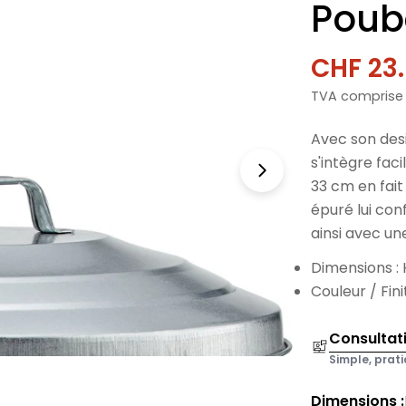
Poub
CHF 23
Prix
Prix
TVA comprise
de
norma
vente
Avec son des
s'intègre fac
33 cm en fait
épuré lui con
ainsi avec un
Dimensions :
Couleur / Fini
Consultat
Simple, prati
Dimensions :