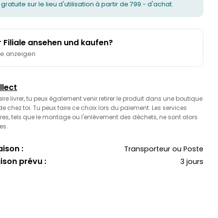
 gratuite sur le lieu d'utilisation à partir de 799.- d'achat.
er Filiale ansehen und kaufen?
te anzeigen
llect
faire livrer, tu peux également venir retirer le produit dans une boutique
 chez toi. Tu peux faire ce choix lors du paiement. Les services
es, tels que le montage ou l'enlèvement des déchets, ne sont alors
es.
ison :
Transporteur ou Poste
aison prévu :
3 jours