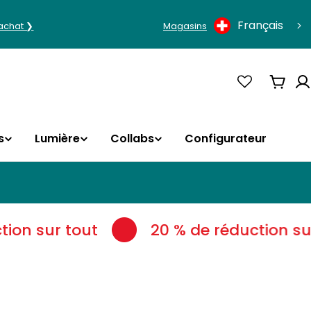
Langue
Français
'achat ❯
Magasins
Panie
s
Lumière
Collabs
Configurateur
on sur tout
20 % de réduction sur