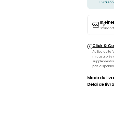
Livraison
In ein
Standor
Click & Co
Au lieu de te 
micasa près de
supplémentair
pas disponibl
Mode de livra
Délai de livr