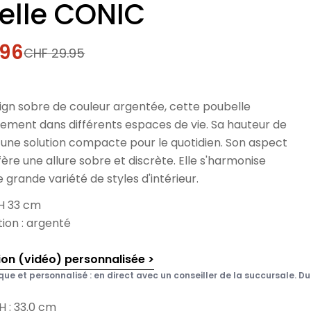
elle CONIC
.96
CHF 29.95
l
ign sobre de couleur argentée, cette poubelle
ilement dans différents espaces de vie. Sa hauteur de
 une solution compacte pour le quotidien. Son aspect
fère une allure sobre et discrète. Elle s'harmonise
e grande variété de styles d'intérieur.
 H 33 cm
tion : argenté
ion (vidéo) personnalisée >
que et personnalisé : en direct avec un conseiller de la succursale. Du 
H : 33.0 cm