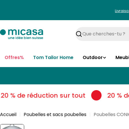
Aller
au
Livrais
contenu
Rechercher
Offres%
Tom Tailor Home
Outdoor
Meub
0 % de réduction sur tout
20 % de 
Accueil
Poubelles et sacs poubelles
Poubelles CON