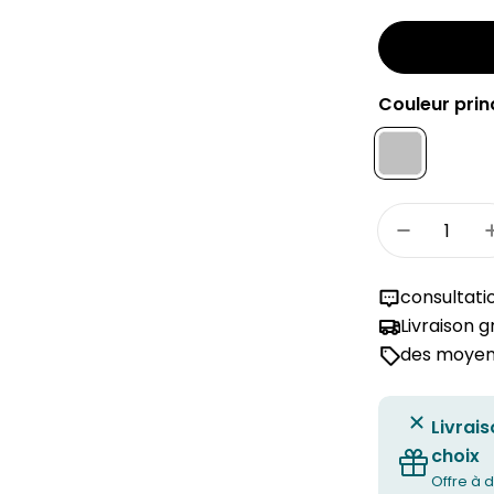
Couleur princ
Quantité
Réduire 
consultati
Livraison 
des moyens
Livrais
choix
Offre à d