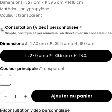
Dimensions : L 27 cm × P 39.5 cm × H 18 cm
Matériau : polypropylène
Couleur : transparent
Consultation (vidéo) personnalisée >
Simple, pratique et personnalisé : en direct avec un conseiller de l
Dimensions :
L : 27.0 cm x P : 39.5 cm x H : 18.0 cm
L : 27.0 cm x P : 39.5 cm x H : 18.0
.
Couleur principale :
Transparent
Quantité
Ajouter au panier
Réduire la quantité pour la boîte de rangem
Augmenter la quantité pour la boît
consultation vidéo personnalisée