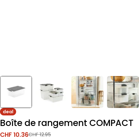
deal
Boîte de rangement COMPACT
CHF 10.36
CHF 12.95
Prix
Prix