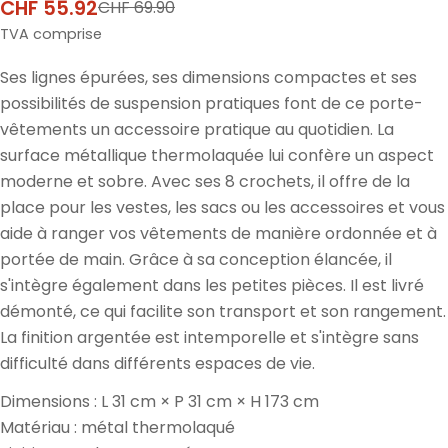
CHF 55.92
CHF 69.90
Prix
Prix
de
normal
TVA comprise
vente
Ses lignes épurées, ses dimensions compactes et ses
possibilités de suspension pratiques font de ce porte-
vêtements un accessoire pratique au quotidien. La
surface métallique thermolaquée lui confère un aspect
moderne et sobre. Avec ses 8 crochets, il offre de la
place pour les vestes, les sacs ou les accessoires et vous
aide à ranger vos vêtements de manière ordonnée et à
portée de main. Grâce à sa conception élancée, il
s'intègre également dans les petites pièces. Il est livré
démonté, ce qui facilite son transport et son rangement.
La finition argentée est intemporelle et s'intègre sans
difficulté dans différents espaces de vie.
Dimensions : L 31 cm × P 31 cm × H 173 cm
Matériau : métal thermolaqué