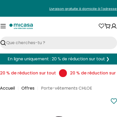
Aller
Livraison gratuite à domicile à l'adress
au
contenu
Pani
Rechercher
En ligne uniquement : 20 % de réduction sur tout ❯
20 % de réduction sur tout
20 % de réduction sur 
Accueil
Offres
Porte-vêtements CHLOE