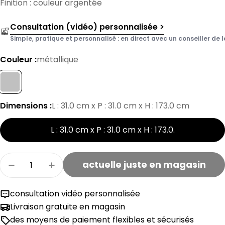
Finition : couleur argentée
Consultation (vidéo) personnalisée >
Simple, pratique et personnalisé : en direct avec un conseiller de l
Couleur :
métallique
Dimensions :
L : 31.0 cm x P : 31.0 cm x H : 173.0 cm
L : 31.0 cm x P : 31.0 cm x H : 173.0
.
Quantité
actuelle juste en magasin
Réduire la quantité pour le porte-vêtements 
Augmenter la quantité de porte-ma
consultation vidéo personnalisée
Livraison gratuite en magasin
des moyens de paiement flexibles et sécurisés