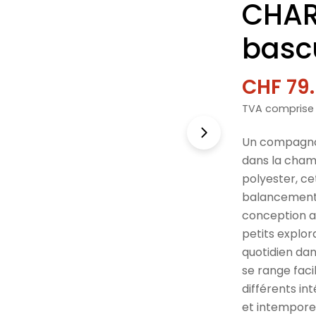
CHAR
basc
CHF 79
Prix
Prix
TVA comprise
de
norma
vente
Un compagnon
dans la cham
polyester, ce
balancement,
conception a
petits explor
quotidien dan
se range fac
différents in
et intemporel