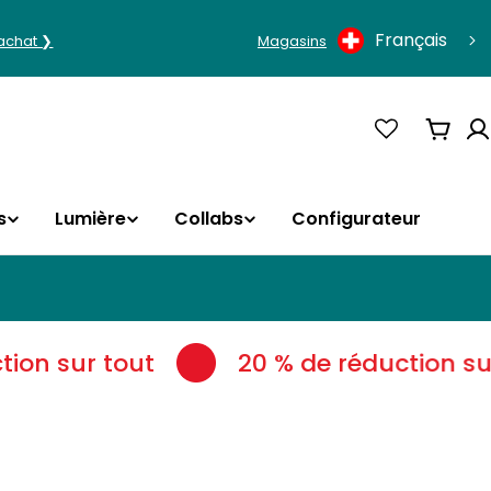
Langue
Français
'achat ❯
Magasins
Panie
s
Lumière
Collabs
Configurateur
ion sur tout
20 % de réduction sur