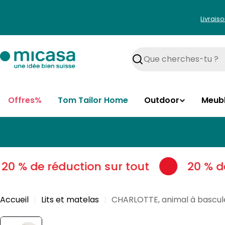
Aller
au
Livrais
contenu
Rechercher
Offres%
Tom Tailor Home
Outdoor
Meub
0 % de réduction sur tout
20 % de 
Accueil
Lits et matelas
CHARLOTTE, animal à bascul