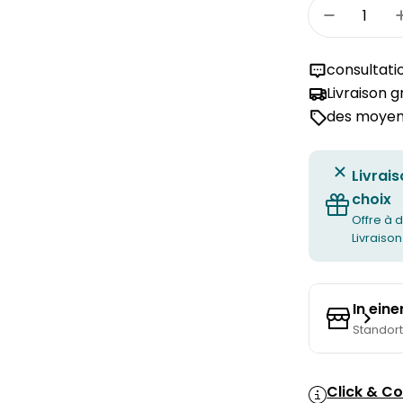
Quantité
Réduire 
consultati
Livraison 
des moyens
Livrais
choix
Offre à d
Livraison
In ein
Standor
Click & Co