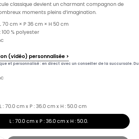
cule classique devient un charmant compagnon de
nombreux moments pleins d’imagination.
 L 70 cm × P 36 cm × H 50 cm
 100 % polyester
nc
ion (vidéo) personnalisée >
que et personnalisé : en direct avec un conseiller de la succursale. Du 
nc
L : 70.0 cm x P : 36.0 cm x H : 50.0 cm
L : 70.0 cm x P : 36.0 cm x H : 50.0
.