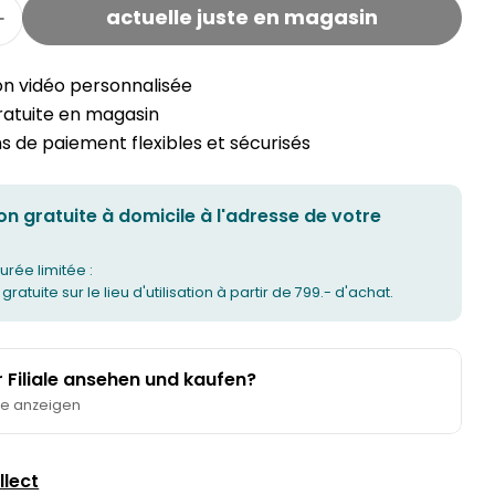
actuelle juste en magasin
la quantité pour l'animal à bascule CHARLOTTE
Augmenter la quantité pour l'animal à bascule
on vidéo personnalisée
gratuite en magasin
 de paiement flexibles et sécurisés
on gratuite à domicile à l'adresse de votre
urée limitée :
 gratuite sur le lieu d'utilisation à partir de 799.- d'achat.
er Filiale ansehen und kaufen?
te anzeigen
llect