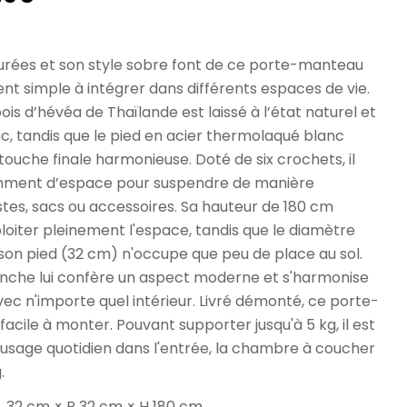
l
purées et son style sobre font de ce porte-manteau
t simple à intégrer dans différents espaces de vie.
ois d’hévéa de Thaïlande est laissé à l’état naturel et
c, tandis que le pied en acier thermolaqué blanc
ouche finale harmonieuse. Doté de six crochets, il
amment d’espace pour suspendre de manière
tes, sacs ou accessoires. Sa hauteur de 180 cm
oiter pleinement l'espace, tandis que le diamètre
on pied (32 cm) n'occupe que peu de place au sol.
lanche lui confère un aspect moderne et s'harmonise
ec n'importe quel intérieur. Livré démonté, ce porte-
acile à monter. Pouvant supporter jusqu'à 5 kg, il est
 usage quotidien dans l'entrée, la chambre à coucher
.
L 32 cm × P 32 cm × H 180 cm