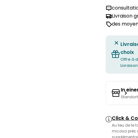
consultati
Livraison 
des moyens
Livrais
choix
Offre à d
Livraison
In ein
Standor
Click & Co
Au lieu de te 
micasa près de
supplémentair