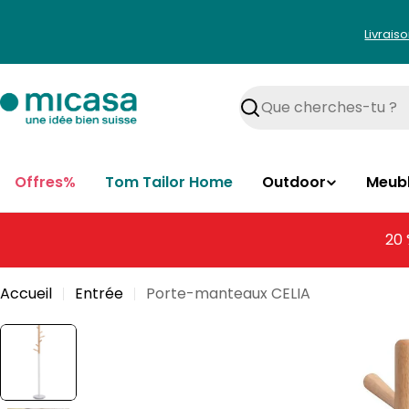
Aller
au
Livrais
contenu
Rechercher
Offres%
Tom Tailor Home
Outdoor
Meub
20 
Accueil
Entrée
Porte-manteaux CELIA