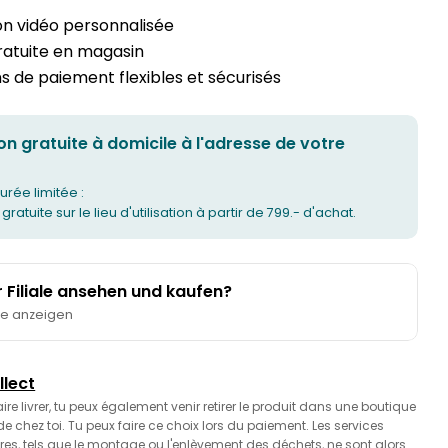
on vidéo personnalisée
gratuite en magasin
 de paiement flexibles et sécurisés
on gratuite à domicile à l'adresse de votre
urée limitée :
 gratuite sur le lieu d'utilisation à partir de 799.- d'achat.
er Filiale ansehen und kaufen?
te anzeigen
llect
faire livrer, tu peux également venir retirer le produit dans une boutique
 chez toi. Tu peux faire ce choix lors du paiement. Les services
es, tels que le montage ou l'enlèvement des déchets, ne sont alors