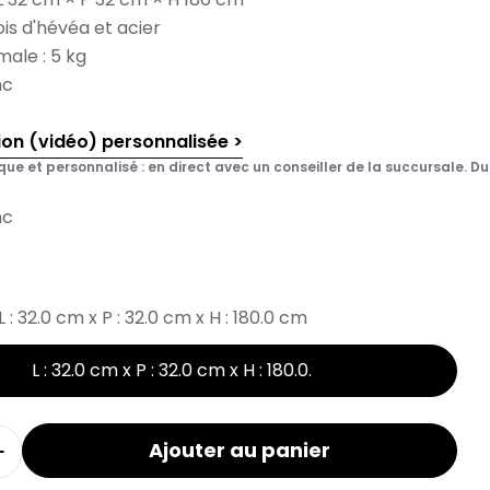
ois d'hévéa et acier
ale : 5 kg
nc
ion (vidéo) personnalisée >
que et personnalisé : en direct avec un conseiller de la succursale. Du 
nc
L : 32.0 cm x P : 32.0 cm x H : 180.0 cm
L : 32.0 cm x P : 32.0 cm x H : 180.0
.
Ajouter au panier
la quantité pour le porte-vêtements CELIA
Augmenter la quantité de portants CELIA