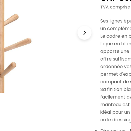
norma
TVA comprise
Ses lignes é
un complémen
Le cadre en b
laqué en blan
apporte une t
offre suffis
ordonnée ves
permet d'expl
compact de s
Sa finition b
facilement av
manteau est f
idéal pour un
ou le dressing
Dimensions : 