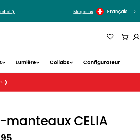
Langue
Français
'achat ❯
Magasins
Panie
s
Lumière
Collabs
Configurateur
 » ❯
e-manteaux CELIA
.95