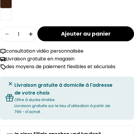
Quantité
Ajouter au panier
Réduire la quantité pour la commode CARA
Augmenter la quantité pour la com
consultation vidéo personnalisée
Livraison gratuite en magasin
des moyens de paiement flexibles et sécurisés
Livraison gratuite à domicile à l'adresse
de votre choix
Offre à durée limitée :
Livraison gratuite sur le lieu d'utilisation à partir de
799.- d'achat.