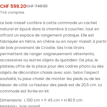
CHF 599.20
CHF 749.00
Prix
Prix
de
normal
TVA comprise
vente
Le bois massif confère à cette commode un cachet
naturel et épuré dans la chambre à coucher, tout en
offrant un espace de rangement pratique. Elle est
fabriquée en hêtre, en chêne ou en noyer massif, à partir
de bois provenant de Croatie. Ses trois tiroirs
permettent de ranger soigneusement vêtements,
accessoires ou autres objets du quotidien. De plus, le
plateau offre de la place pour des cadres photo ou des
objets de décoration choisis avec soin. Selon l'aspect
souhaité, tu peux choisir de monter les pieds ou de les
laisser de côté. La hauteur des pieds est de 20,5 cm. La
commode est livrée en kit.
Dimensions : L 100 cm × P 45 cm × H 90.5 cm
Matériau : bois massif