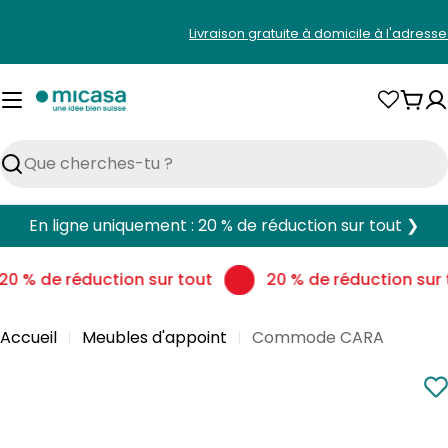
Aller
Livraison gratuite à domicile à l'adress
au
contenu
Pani
Rechercher
En ligne uniquement : 20 % de réduction sur tout ❯
0 % de réduction sur tout
20 % de réduction sur t
Accueil
Meubles d'appoint
Commode CARA