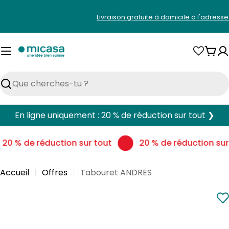
Aller
Livraison gratuite à domicile à l'adress
au
contenu
Pani
Rechercher
En ligne uniquement : 20 % de réduction sur tout ❯
20 % de réduction sur tout
20 % de réduction sur 
Accueil
Offres
Tabouret ANDRES