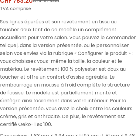
CHF 783.20
CHF 979.00
Prix
Prix
de
normal
TVA comprise
vente
Ses lignes épurées et son revêtement en tissu au
toucher doux font de ce modèle un complément
accueillant pour votre salon. Vous pouvez le commander
tel quel, dans la version présentée, ou le personnaliser
selon vos envies via la rubrique « Configurer le produit » :
vous choisissez vous-même la taille, la couleur et le
matériau. Le revêtement 100 % polyester est doux au
toucher et offre un confort d'assise agréable. Le
rembourrage en mousse à froid complète la structure
de l'assise. Le modèle est partiellement monté et
s'intègre ainsi facilement dans votre intérieur. Pour la
version présentée, vous avez le choix entre les couleurs
crème, gris et anthracite. De plus, le revêtement est
certifié Oeko-Tex 100.
Dimensions : L 83 cm × P 94 cm × H 97 cm ; L 51 cm × P 48