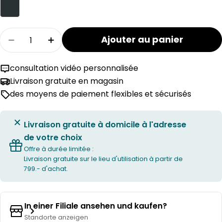
Quantité
Ajouter au panier
Réduire la quantité pour le tabouret ANDRES
Augmenter la quantité de tabourets
consultation vidéo personnalisée
Livraison gratuite en magasin
des moyens de paiement flexibles et sécurisés
Livraison gratuite à domicile à l'adresse
de votre choix
Offre à durée limitée :
Livraison gratuite sur le lieu d'utilisation à partir de
799.- d'achat.
In einer Filiale ansehen und kaufen?
Standorte anzeigen